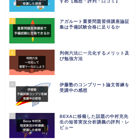
すめ【感想・評判・口コミ】
2
アガルート重要問題習得講座論証
集は予備試験合格に足りるか
3
判例六法に一元化するメリット及
び勉強方法
4
伊藤塾のコンプリート論文答練を
受講中の感想
5
BEXAに移籍した話題の中村充先
生の短答実況分析講義の評判・レ
ビュー