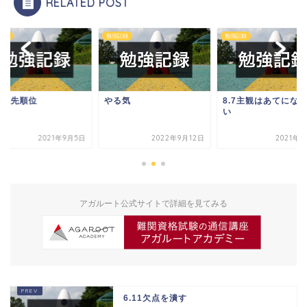
RELATED POST
記録
勉強記録
勉強記録
5 優先順位
やる気
8.7主観はあてにな
い
2021年9月5日
2022年9月12日
2021年8
アガルート公式サイトで詳細を見てみる
6.11欠点を潰す