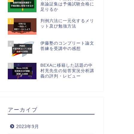
座論証集は予備試験合格に
足りるか
判例六法に一元化するメリ
3
ット及び勉強方法
伊藤塾のコンプリート論文
4
答練を受講中の感想
BEXAに移籍した話題の中
5
村充先生の短答実況分析講
義の評判・レビュー
アーカイブ
2023年9月