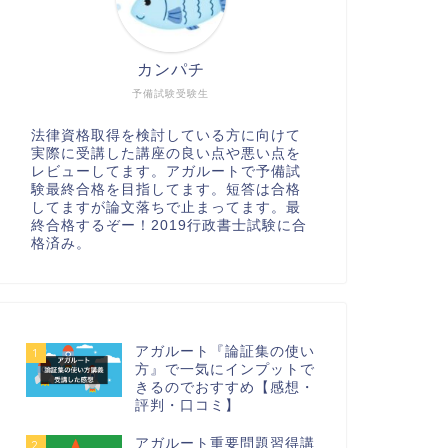
カンパチ
予備試験受験生
法律資格取得を検討している方に向けて
実際に受講した講座の良い点や悪い点を
レビューしてます。アガルートで予備試
験最終合格を目指してます。短答は合格
してますが論文落ちで止まってます。最
終合格するぞー！2019行政書士試験に合
格済み。
アガルート『論証集の使い
1
方』で一気にインプットで
きるのでおすすめ【感想・
評判・口コミ】
アガルート重要問題習得講
2