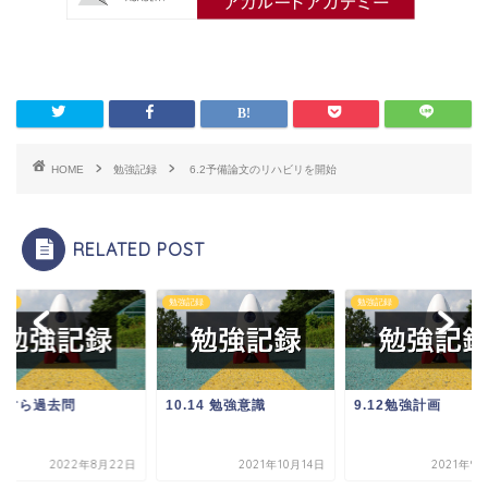
HOME
勉強記録
6.2予備論文のリハビリを開始
RELATED POST
記録
勉強記録
勉強記録
たすら過去問
10.14 勉強意識
9.12勉強計画
2022年8月22日
2021年10月14日
2021年9