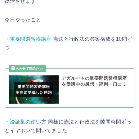
復活させます
今日やったこと
・
重要問題習得講座
憲法と行政法の答案構成を10問ず
つ
アガルートの重要問題習得講座
を受講中の感想・評判・口コミ
・
論証集の使い方
同様に憲法と行政法を隙間時間ずっ
とイヤホンで聞いてました