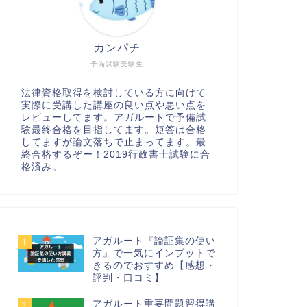
カンパチ
予備試験受験生
法律資格取得を検討している方に向けて
実際に受講した講座の良い点や悪い点を
レビューしてます。アガルートで予備試
験最終合格を目指してます。短答は合格
してますが論文落ちで止まってます。最
終合格するぞー！2019行政書士試験に合
格済み。
アガルート『論証集の使い
1
方』で一気にインプットで
きるのでおすすめ【感想・
評判・口コミ】
アガルート重要問題習得講
2