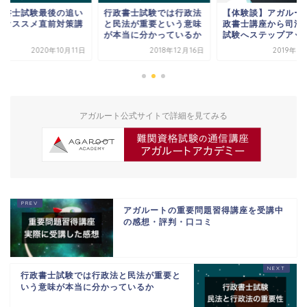
政書士試験最後の追い
行政書士試験では行政法
【体験談】アガルー
げオススメ直前対策講
と民法が重要という意味
政書士講座から司法
が本当に分かっているか
試験へステップアッ
2020年10月11日
2018年12月16日
2019年9
アガルート公式サイトで詳細を見てみる
アガルートの重要問題習得講座を受講中
の感想・評判・口コミ
行政書士試験では行政法と民法が重要と
いう意味が本当に分かっているか