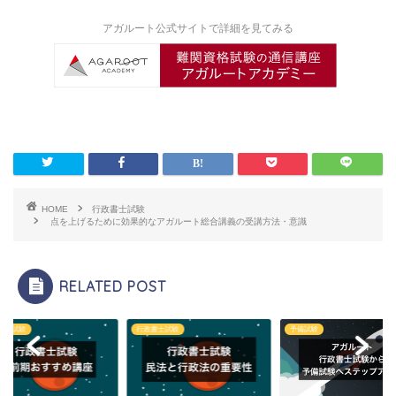
アガルート公式サイトで詳細を見てみる
HOME
行政書士試験
点を上げるために効果的なアガルート総合講義の受講方法・意識
RELATED POST
書士試験
行政書士試験
予備試験