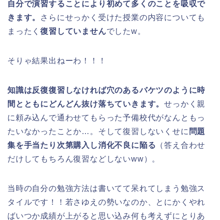
自分で演習することにより初めて多くのことを吸収で
きます。
さらにせっかく受けた授業の内容についても
まったく
復習していません
でしたw。
そりゃ結果出ねーわ！！！
知識は反復復習しなければ穴のあるバケツのように時
間とともにどんどん抜け落ちていきます。
せっかく親
に頼み込んで通わせてもらった予備校代がなんともっ
たいなかったことか…。そして復習しないくせに
問題
集を手当たり次第購入し消化不良に陥る
（答え合わせ
だけしてもちろん復習などしないww）。
当時の自分の勉強方法は書いてて呆れてしまう勉強ス
タイルです！！若さゆえの勢いなのか、とにかくやれ
ばいつか成績が上がると思い込み何も考えずにとりあ