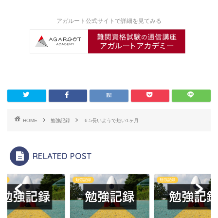
アガルート公式サイトで詳細を見てみる
HOME
勉強記録
6.5長いようで短い1ヶ月
RELATED POST
記録
勉強記録
勉強記録