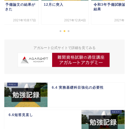
.17 予備論文の結果が
12月に突入
令和3年予備試験論
ってきた
結果
2021年10月17日
2021年12月4日
2021年1
アガルート公式サイトで詳細を見てみる
6.4 実務基礎科目強化の必要性
6.6短答見直し