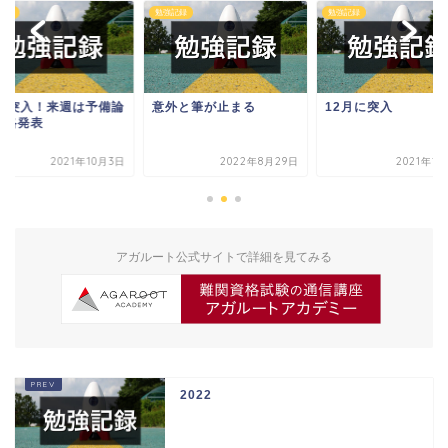
記録
勉強記録
勉強記録
0月突入！来週は予備論
意外と筆が止まる
12月に突入
合格発表
2021年10月3日
2022年8月29日
2021年1
アガルート公式サイトで詳細を見てみる
2022