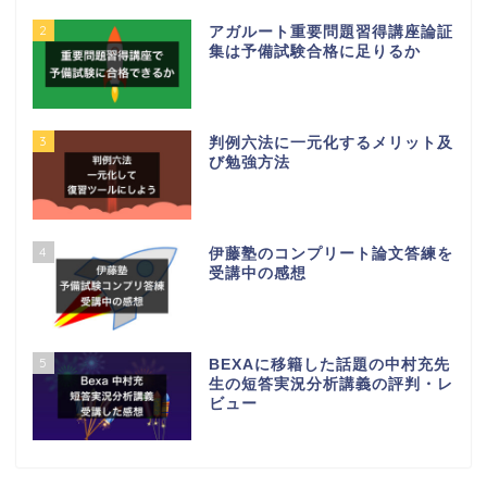
2
アガルート重要問題習得講座論証
集は予備試験合格に足りるか
3
判例六法に一元化するメリット及
び勉強方法
4
伊藤塾のコンプリート論文答練を
受講中の感想
5
BEXAに移籍した話題の中村充先
生の短答実況分析講義の評判・レ
ビュー