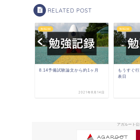
RELATED POST
勉強記録
勉強記録
ビリを開始
8.14予備試験論文から約1ヶ月
もうすぐ行
表日
2021年6月2日
2021年8月14日
アガルート公