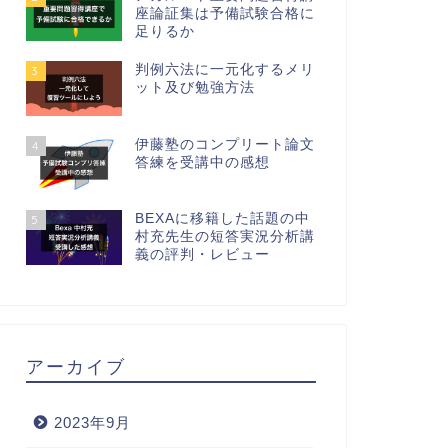
座論証集は予備試験合格に
足りるか
判例六法に一元化するメリ
3
ット及び勉強方法
伊藤塾のコンプリート論文
4
答練を受講中の感想
BEXAに移籍した話題の中
5
村充先生の短答実況分析講
義の評判・レビュー
アーカイブ
2023年9月