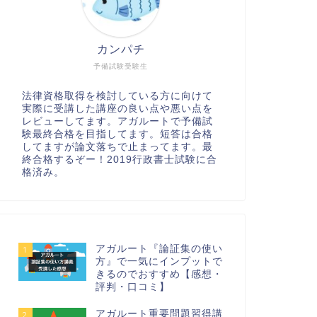
カンパチ
予備試験受験生
法律資格取得を検討している方に向けて
実際に受講した講座の良い点や悪い点を
レビューしてます。アガルートで予備試
験最終合格を目指してます。短答は合格
してますが論文落ちで止まってます。最
終合格するぞー！2019行政書士試験に合
格済み。
アガルート『論証集の使い
1
方』で一気にインプットで
きるのでおすすめ【感想・
評判・口コミ】
アガルート重要問題習得講
2